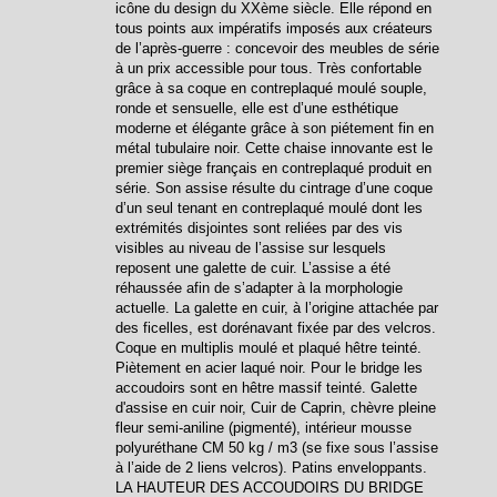
icône du design du XXème siècle. Elle répond en
tous points aux impératifs imposés aux créateurs
de l’après-guerre : concevoir des meubles de série
à un prix accessible pour tous. Très confortable
grâce à sa coque en contreplaqué moulé souple,
ronde et sensuelle, elle est d’une esthétique
moderne et élégante grâce à son piétement fin en
métal tubulaire noir. Cette chaise innovante est le
premier siège français en contreplaqué produit en
série. Son assise résulte du cintrage d’une coque
d’un seul tenant en contreplaqué moulé dont les
extrémités disjointes sont reliées par des vis
visibles au niveau de l’assise sur lesquels
reposent une galette de cuir. L’assise a été
réhaussée afin de s’adapter à la morphologie
actuelle. La galette en cuir, à l’origine attachée par
des ficelles, est dorénavant fixée par des velcros.
Coque en multiplis moulé et plaqué hêtre teinté.
Piètement en acier laqué noir. Pour le bridge les
accoudoirs sont en hêtre massif teinté. Galette
d'assise en cuir noir, Cuir de Caprin, chèvre pleine
fleur semi-aniline (pigmenté), intérieur mousse
polyuréthane CM 50 kg / m3 (se fixe sous l’assise
à l’aide de 2 liens velcros). Patins enveloppants.
LA HAUTEUR DES ACCOUDOIRS DU BRIDGE