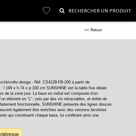
RECHERCHER UN PRODUIT
<< Retour
rchirivolto design - Réf. CS4128-FB-200 à partir de
: l 199 x h 74 x p 100 cm SUNSHINE est la table fixe idéale
es de la zone jour. La base en métal est composée d’un
’un élément en "L", unis par des vis rétractables, et dotée de
rfaitement fonctionnelle, SUNSHINE présente des lignes douces
 peuvent également être enrichies avec des versions bicolores
ents qui constituent chaque base, lui conférant ainsi une
intéresse