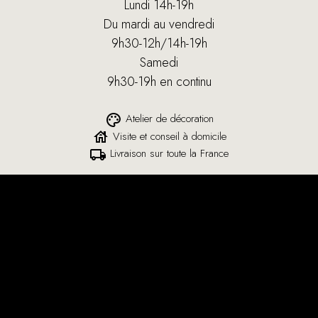
Lundi 14h-19h
Du mardi au vendredi
9h30-12h/14h-19h
Samedi
9h30-19h en continu
Atelier de décoration
palette
Visite et conseil à domicile
house
Livraison sur toute la France
local_shipping