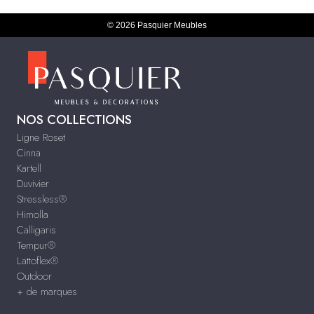
© 2026 Pasquier Meubles
NOS COLLECTIONS
Ligne Roset
Cinna
Kartell
Duvivier
Stressless®
Himolla
Calligaris
Tempur®
Lattoflex®
Outdoor
+ de marques