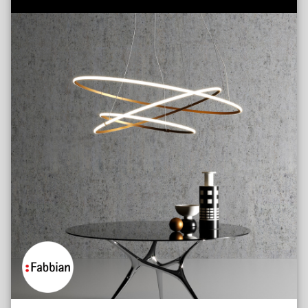
In and Out Togo
Lampes Suspensions 2
In and Out Varadero
Lampes Suspensions 3
Jambi
Lampes Suspensions 4
Jaspe
Lustres
Kira
Lace Chenille
Lake Chenille
Magritt
Malmo
Marne
Miura
Monetti
Moon Chenille
Mori
Nagano
Namur
Natural Dots
Natural Link
Papua
Pebble
Pinot