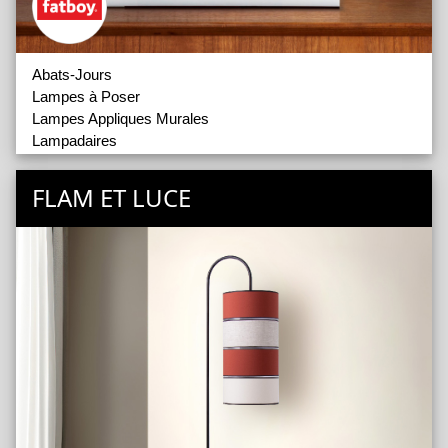
Abats-Jours
Lampes à Poser
Lampes Appliques Murales
Lampadaires
Lampes sans Fil
Lampes suspensions
FLAM ET LUCE
Accessoires d'Eclairage