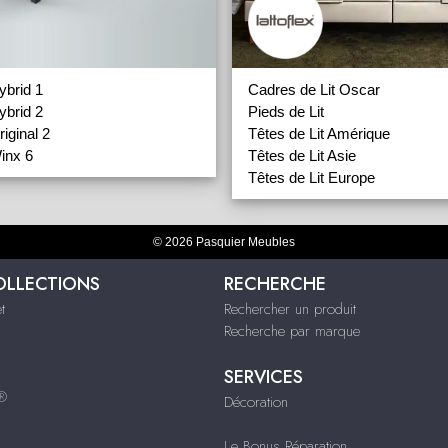
brid 1
Cadres de Lit Oscar
brid 2
Pieds de Lit
iginal 2
Têtes de Lit Amérique
inx 6
Têtes de Lit Asie
Têtes de Lit Europe
© 2026 Pasquier Meubles
OLLECTIONS
RECHERCHE
t
Rechercher un produit
Recherche par marque
SERVICES
s®
Décoration
Le Bonus Réparation