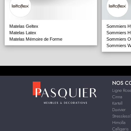
Matelas Geltex
Sommiers Hy
Matelas Latex
Sommiers Hy
Matelas Mémoire de Forme
Sommiers Or
Sommiers W
NOS C
Ligne Rose
Cinna
Kartell
Duvivier
Stressles
Himolla
Calligaris