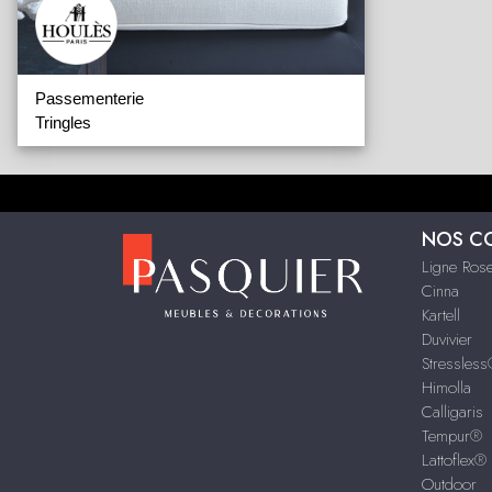
Passementerie
Tringles
NOS C
Ligne Rose
Cinna
Kartell
Duvivier
Stressles
Himolla
Calligaris
Tempur®
Lattoflex®
Outdoor